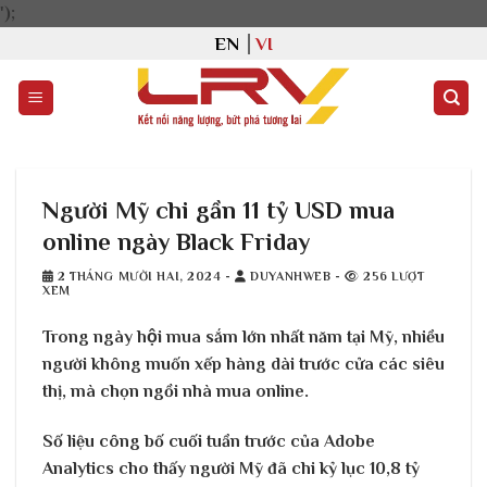
Bỏ
');
qua
EN
VI
nội
dung
Người Mỹ chi gần 11 tỷ USD mua
online ngày Black Friday
2 THÁNG MƯỜI HAI, 2024
-
DUYANHWEB
-
256 LƯỢT
XEM
Trong ngày hội mua sắm lớn nhất năm tại Mỹ, nhiều
người không muốn xếp hàng dài trước cửa các siêu
thị, mà chọn ngồi nhà mua online.
Số liệu công bố cuối tuần trước của Adobe
Analytics cho thấy người Mỹ đã chi kỷ lục 10,8 tỷ