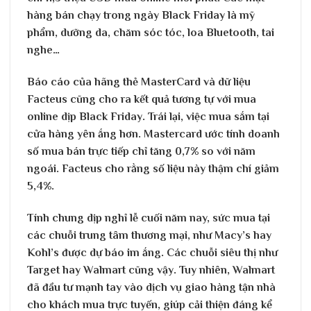
hàng bán chạy trong ngày Black Friday là mỹ
phẩm, dưỡng da, chăm sóc tóc, loa Bluetooth, tai
nghe…
Báo cáo của hãng thẻ MasterCard và dữ liệu
Facteus cũng cho ra kết quả tương tự với mua
online dịp Black Friday. Trái lại, việc mua sắm tại
cửa hàng yên ắng hơn. Mastercard ước tính doanh
số mua bán trực tiếp chỉ tăng 0,7% so với năm
ngoái. Facteus cho rằng số liệu này thậm chí giảm
5,4%.
Tính chung dịp nghỉ lễ cuối năm nay, sức mua tại
các chuỗi trung tâm thương mại, như Macy’s hay
Kohl’s được dự báo im ắng. Các chuỗi siêu thị như
Target hay Walmart cũng vậy. Tuy nhiên, Walmart
đã đầu tư mạnh tay vào dịch vụ giao hàng tận nhà
cho khách mua trực tuyến, giúp cải thiện đáng kể