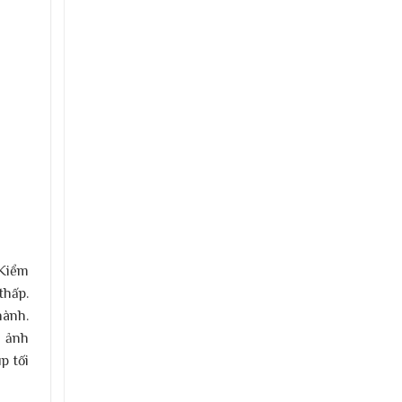
 Kiểm
thấp.
hành.
h ảnh
p tối