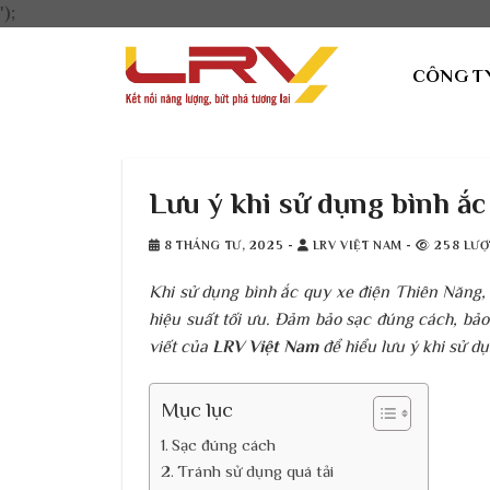
Bỏ
');
qua
nội
CÔNG T
dung
Lưu ý khi sử dụng bình ắ
8 THÁNG TƯ, 2025
-
LRV VIỆT NAM
-
258 LƯỢ
Khi sử dụng bình ắc quy xe điện Thiên Năng, v
hiệu suất tối ưu. Đảm bảo sạc đúng cách, bảo
viết của
LRV Việt Nam
để hiểu lưu ý khi sử d
Mục lục
Sạc đúng cách
Tránh sử dụng quá tải