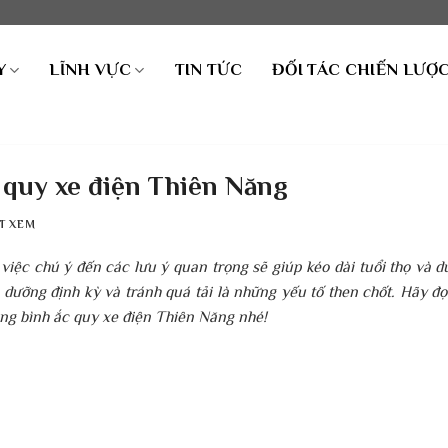
Y
LĨNH VỰC
TIN TỨC
ĐỐI TÁC CHIẾN LƯỢ
c quy xe điện Thiên Năng
T XEM
iệc chú ý đến các lưu ý quan trọng sẽ giúp kéo dài tuổi thọ và du
 dưỡng định kỳ và tránh quá tải là những yếu tố then chốt. Hãy đọ
ụng bình ắc quy xe điện Thiên Năng nhé!