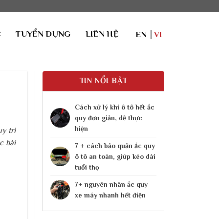
C
TUYỂN DỤNG
LIÊN HỆ
EN
VI
TIN NỔI BẬT
Cách xử lý khi ô tô hết ắc
quy​ đơn giản, dễ thực
hiện
y trì
c bài
7 + cách bảo quản ắc quy
ô tô an toàn, giúp kéo dài
tuổi thọ
7+ nguyên nhân ắc quy
xe máy nhanh hết điện