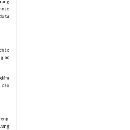
trạng
 hoặc
độ từ
 chắc
ng bộ
 giảm
n cáo
rọng.
lượng