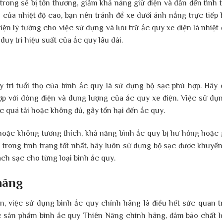
 trong sẽ bị tổn thương, giảm khả năng giữ điện và dẫn đến tình 
 của nhiệt độ cao, bạn nên tránh để xe dưới ánh nắng trực tiếp
iện lý tưởng cho việc sử dụng và lưu trữ ắc quy xe điện là nhiệt 
duy trì hiệu suất của ắc quy lâu dài.
 trì tuổi thọ của bình ắc quy là sử dụng bộ sạc phù hợp. Hãy
ợp với dòng điện và dung lượng của ắc quy xe điện. Việc sử dụ
c quá tải hoặc không đủ, gây tổn hại đến ắc quy.
oặc không tương thích, khả năng bình ắc quy bị hư hỏng hoặc
n trong tình trạng tốt nhất, hãy luôn sử dụng bộ sạc được khuyế
ách sạc cho từng loại bình ắc quy.
hãng
ện, việc sử dụng bình ắc quy chính hãng là điều hết sức quan t
c sản phẩm bình ắc quy Thiên Năng chính hãng, đảm bảo chất 