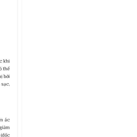
c khi
ó thể
ị bởi
 sạc,
àm ắc
 giảm
 (dốc