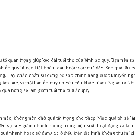
 tố quan trọng giúp kéo dài tuổi thọ của bình ắc quy. Bạn nên sạ
h ắc quy bị cạn kiệt hoàn toàn hoặc sạc quá đầy. Sạc quá lâu c
ụng. Hãy chắc chắn sử dụng bộ sạc chính hãng được khuyến ngh
gian sạc, vì mỗi loại ắc quy có yêu cầu khác nhau. Ngoài ra, khi
h quá nóng sẽ làm giảm tuổi thọ của ắc quy.
n nào, không nên chở quá tải trọng cho phép. Việc quá tải sẽ l
đến sự suy giảm nhanh chóng trong hiệu suất hoạt động và làm
 quá nhanh hoặc sử dụng xe ở điều kiện địa hình không thuận lợi