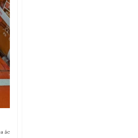
ủa ắc