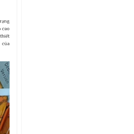
trạng
ộ cao
thiết
g của