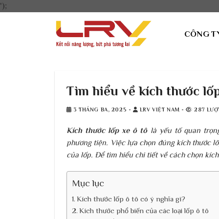
Bỏ
');
qua
nội
CÔNG T
dung
Tìm hiểu về kích thước lốp
3 THÁNG BA, 2025
-
LRV VIỆT NAM
-
287 LƯỢ
Kích thước lốp xe ô tô
là yếu tố quan trọn
phương tiện. Việc lựa chọn đúng kích thước lố
của lốp. Để tìm hiểu chi tiết về cách chọn kíc
Mục lục
Kích thước lốp ô tô có ý nghĩa gì?
Kích thước phổ biến của các loại lốp ô tô