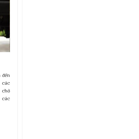
m đến
o các
i chở
a các