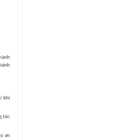
 hành
 bánh
c khi
g tốc
sự an