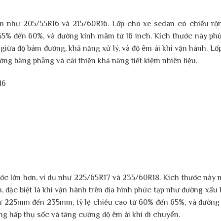
ến như 205/55R16 và 215/60R16. Lốp cho xe sedan có chiều rộ
5% đến 60%, và đường kính mâm từ 16 inch. Kích thước này ph
g giữa độ bám đường, khả năng xử lý, và độ êm ái khi vận hành. Lố
ờng bằng phẳng và cải thiện khả năng tiết kiệm nhiên liệu.
16
ớc lớn hơn, ví dụ như 225/65R17 và 235/60R18. Kích thước này
, đặc biệt là khi vận hành trên địa hình phức tạp như đường xấu
từ 225mm đến 235mm, tỷ lệ chiều cao từ 60% đến 65%, và đường
ng hấp thụ sốc và tăng cường độ êm ái khi di chuyển.