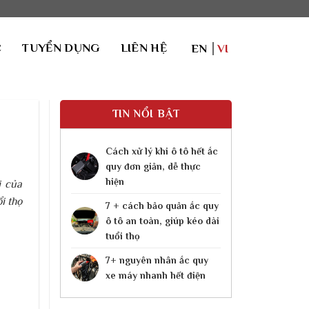
C
TUYỂN DỤNG
LIÊN HỆ
EN
VI
TIN NỔI BẬT
Cách xử lý khi ô tô hết ắc
quy​ đơn giản, dễ thực
hiện
i của
i thọ
7 + cách bảo quản ắc quy
ô tô an toàn, giúp kéo dài
tuổi thọ
7+ nguyên nhân ắc quy
xe máy nhanh hết điện