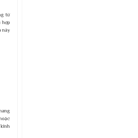
ng từ
ù hợp
p này
 mang
 hoặc
 kính