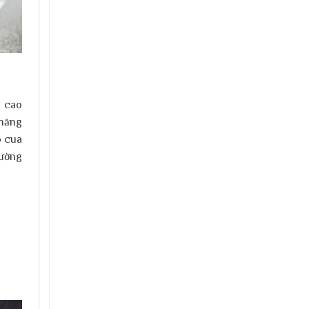
u cao
 năng
o cua
đường