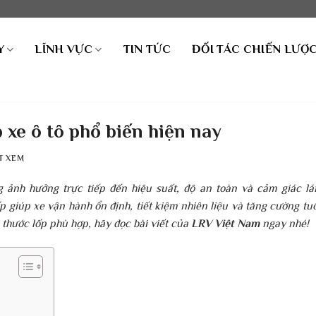
Y
LĨNH VỰC
TIN TỨC
ĐỐI TÁC CHIẾN LƯỢ
 xe ô tô​ phổ biến hiện nay
T XEM
g ảnh hưởng trực tiếp đến hiệu suất, độ an toàn và cảm giác lá
p giúp xe vận hành ổn định, tiết kiệm nhiên liệu và tăng cường tuổ
h thước lốp phù hợp, hãy đọc bài viết của
LRV Việt Nam
ngay nhé!