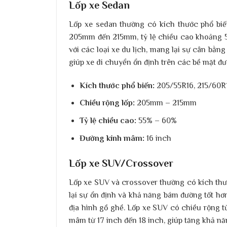
Lốp xe Sedan
Lốp xe sedan thường có kích thước phổ bi
205mm đến 215mm, tỷ lệ chiều cao khoảng 5
với các loại xe du lịch, mang lại sự cân bằn
giúp xe di chuyển ổn định trên các bề mặt đư
Kích thước phổ biến:
205/55R16, 215/60R
Chiều rộng lốp:
205mm – 215mm
Tỷ lệ chiều cao:
55% – 60%
Đường kính mâm:
16 inch
Lốp xe SUV/Crossover
Lốp xe SUV và crossover thường có kích thư
lại sự ổn định và khả năng bám đường tốt hơn
địa hình gồ ghề. Lốp xe SUV có chiều rộng 
mâm từ 17 inch đến 18 inch, giúp tăng khả nă