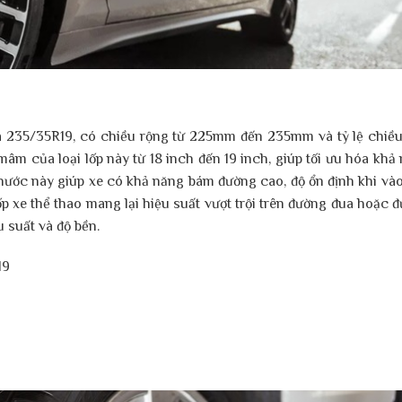
và 235/35R19, có chiều rộng từ 225mm đến 235mm và tỷ lệ chiề
m của loại lốp này từ 18 inch đến 19 inch, giúp tối ưu hóa khả
thước này giúp xe có khả năng bám đường cao, độ ổn định khi và
Lốp xe thể thao mang lại hiệu suất vượt trội trên đường đua hoặc 
u suất và độ bền.
19