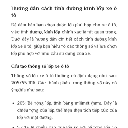
Hướng dẫn cách tính đường kính lốp xe ô
tô​
Để đảm bảo bạn chọn được lốp phù hợp cho xe ô tô,
việc tính
đường kính lốp
chính xác là rất quan trọng.
Dưới đây là hướng dẫn chi tiết cách tính đường kính
lốp xe ô tô, giúp bạn hiểu rõ các thông số và lựa chọn
lốp phù hợp với nhu cầu sử dụng của xe.
Cấu tạo thông số lốp xe ô tô
Thông số lốp xe ô tô thường có định dạng như sau:
205/55 R16
. Các thành phần trong thông số này có
ý nghĩa như sau:
205
: Bề rộng lốp, tính bằng milimét (mm). Đây là
chiều rộng của lốp, thể hiện diện tích tiếp xúc của
lốp với mặt đường.
55
: Tỷ lệ chiều cao của lốp so với bề rộng lốp. 55