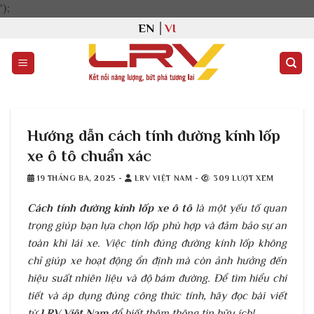
Bỏ
');
qua
EN
VI
nội
dung
Hướng dẫn cách tính đường kính lốp
xe ô tô​ chuẩn xác
19 THÁNG BA, 2025
-
LRV VIỆT NAM
-
309 LƯỢT XEM
Cách tính đường kính lốp xe ô tô
là một yếu tố quan
trọng giúp bạn lựa chọn lốp phù hợp và đảm bảo sự an
toàn khi lái xe. Việc tính đúng đường kính lốp không
chỉ giúp xe hoạt động ổn định mà còn ảnh hưởng đến
hiệu suất nhiên liệu và độ bám đường. Để tìm hiểu chi
tiết và áp dụng đúng công thức tính, hãy đọc bài viết
từ
LRV Việt Nam
để biết thêm thông tin hữu ích!