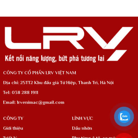
CÔNG TY CỔ PHẦN LRV VIỆT NAM
Địa chỉ: 25TT2 Khu đấu giá Tứ Hiệp, Thanh Trì, Hà Nội
Tel: 038 288 1911
Email: lrvenimac@gmail.com
CÔNG TY
LĨNH VỰC
Giới thiệu
Dầu nhờn
Triết lý
Phụ tùng ô tô, xe máy