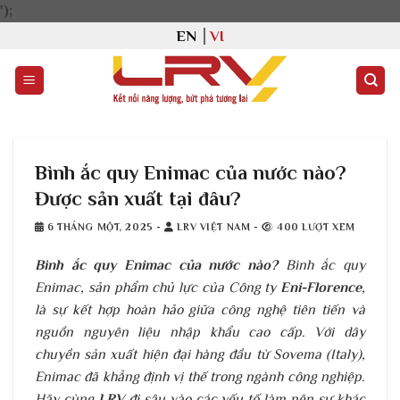
Bỏ
');
qua
EN
VI
nội
dung
Bình ắc quy Enimac của nước nào?
Được sản xuất tại đâu?
6 THÁNG MỘT, 2025
-
LRV VIỆT NAM
-
400 LƯỢT XEM
Bình ắc quy Enimac của nước nào?
Bình ắc quy
Enimac, sản phẩm chủ lực của Công ty
Eni-Florence
,
là sự kết hợp hoàn hảo giữa công nghệ tiên tiến và
nguồn nguyên liệu nhập khẩu cao cấp. Với dây
chuyền sản xuất hiện đại hàng đầu từ Sovema (Italy),
Enimac đã khẳng định vị thế trong ngành công nghiệp.
Hãy cùng
LRV
đi sâu vào các yếu tố làm nên sự khác